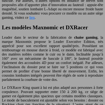
bascule. Par ailleurs, d’autres options en instance de brevet sont
proposées afin d’apporter plus d’innovation au fauteuil : appuie-tête
magnétisé, soutien lombaire L-Adapt ou encore mousse froide haute
densité. Si vous souhaitez vous procurer ce modèle ou un autre siège
gaming, visitez ce
lien
.
Les modèles Maxnomic et DXRacer
Leader dans le secteur de la fabrication de
chaise gaming
, la
marque Maxnomix propose le Leader Executive Edition, très
apprécié pour son excellent rapport qualité/prix. Possédant un
rembourrage en mousse durcie à froid, ce modèle est fabriqué avec
des matières nobles comme le cuir ou le daim. Inclinable jusqu’à
160° avec un mécanisme de bascule à 180°, le fauteuil possède
également des accoudoirs 4D pour un confort inégalé. Par ailleurs,
l’inclinaison du dossier peut se faire sur 5 positions ce qui vous
permet de profiter d’une bonne liberté de mouvement. Enfin, les
coussins lombaires intégrés peuvent être réglés de sorte à reproduire
parfaitement la courbure de votre dos.
Le DXRacer King quant à lui est plus adapté aux personnes à forte
corpulence. Pouvant supporter entre 150 à 200 kg, ce siège de
gamer est également plus spacieux que certains modèles classiques.
Le mode de basculement est ajustable selon vos besoins : dossier ou
Rocking chair (en fonction de la situation). L’autre atout de ce