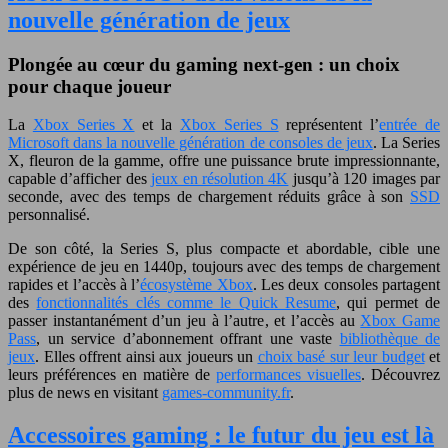
nouvelle génération de jeux
Plongée au cœur du gaming next-gen : un choix
pour chaque joueur
La
Xbox Series X
et la
Xbox Series S
représentent l’
entrée de
Microsoft dans la nouvelle génération de consoles de jeux
. La Series
X, fleuron de la gamme, offre une puissance brute impressionnante,
capable d’afficher des
jeux en résolution 4K
jusqu’à 120 images par
seconde, avec des temps de chargement réduits grâce à son
SSD
personnalisé.
De son côté, la Series S, plus compacte et abordable, cible une
expérience de jeu en 1440p, toujours avec des temps de chargement
rapides et l’accès à l’
écosystème Xbox
. Les deux consoles partagent
des
fonctionnalités clés comme le Quick Resume
, qui permet de
passer instantanément d’un jeu à l’autre, et l’accès au
Xbox Game
Pass
, un service d’abonnement offrant une vaste
bibliothèque de
jeux
. Elles offrent ainsi aux joueurs un
choix basé sur leur budget
et
leurs préférences en matière de
performances visuelles
. Découvrez
plus de news en visitant
games-community.fr
.
Accessoires gaming : le futur du jeu est là