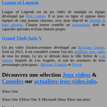
League of Legends
League of Legends est un jeu vidéo de stratégie en équipe
développé par
Riot Games
. Il se joue en ligne et oppose deux
équipes de cinq joueurs chacune, avec pour objectif de
détruire la
base adverse
. Chaque joueur contrôle un
personnage
, doté de
capacités spéciales et d'une histoire propre.
Grand Theft Auto V
Un jeu vidéo d'action-aventure développé par
Rockstar Games
.
Sorti en 2013, il est considéré comme l'un des
meilleurs jeux vidéo
de tous les temps. Le jeu se déroule dans la ville fictive de
Los
Santos
, inspirée de Los Angeles, et suit les aventures de trois
personnages principaux :
Michael
,
Franklin
et
Trevor
.
Découvrez une sélection
Jeux vidéos
&
Consoles
sur
actualites-jeux-video.info
.
Xbox One
Xbox One S
Xbox One X
Microsoft Xbox
Xbox one price