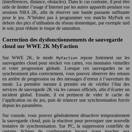
(interférences, distance, obstacles). Dans le cas contraire, il peut être
utile de limiter l’usage d’Internet par les autres appareils pendant vos
sessions NBA 2K, afin de réserver une bande passante suffisante
pour le jeu. N’hésitez pas à programmer vos matchs MyPark en
dehors des pics d’utilisation du réseau domestique, par exemple tard
le soir, pour réduire le risque de saturation.
Correction des dysfonctionnements de sauvegarde
cloud sur WWE 2K MyFaction
Sur WWE 2K, le mode
repose fortement sur les
MyFaction
sauvegardes cloud pour stocker vos cartes, vos monnaies virtuelles
et votre progression globale. Lorsque ces sauvegardes ne se
synchronisent plus correctement, vous pouvez observer des retours
en arrière de progression ou des messages d’erreur à l’ouverture du
mode. La première mesure à prendre est de vérifier l’état des
services de sauvegarde 2K via les canaux officiels, afin d’écarter un
incident global. Ensuite, il est pertinent de vider le cache de
l’application ou du jeu, puis de relancer une synchronisation forcée
depuis les paramètres.
Sur console, vous pouvez généralement désactiver temporairement
la sauvegarde cloud, puis la réactiver pour provoquer une nouvelle
tentative de synchronisation. Sur PC, la suppression contrôlée de
certains fichiers de configuration locaux (sans toucher aux