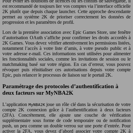
Pour éviter les doublons de licences ou les conflits de sauvegarde, il
est recommandé de toujours lier vos comptes via l’interface officielle
2K plutôt que depuis chaque launcher. Cette approche descendante
permet au système 2K de prioriser correctement les données de
progression et les paramètres de profil.
Lors de la première association avec Epic Games Store, une fenêtre
d’autorisation OAuth s’affiche pour confirmer les droits accordés à
2K Games. Vous devez vérifier attentivement les permissions listées,
notamment l’accès à votre liste d’amis, à votre pseudo public et à
votre adresse e-mail. Ces informations sont utilisées pour alimenter
les fonctionnalités sociales, comme les invitations de session ou le
matchmaking basé sur votre région. En cas d’erreur, vous pouvez
révoquer puis réinitialiser ces autorisations depuis votre compte
Epic, puis relancer le processus de liaison sur le portail 2K.
Paramétrage des protocoles d’authentification à
deux facteurs sur MyNBA2K
L’application
joue un rôle clé dans la sécurisation de votre
MyNBA2K
compte 2K connexion grâce à l’authentification à deux facteurs
(2FA). Concrètement, elle ajoute une couche de vérification
supplémentaire sous forme de code temporaire ou de notification
push, un peu comme un double verrou sur une porte d’entrée. Pour
activer la 2FA, vous devez d’abord associer votre compte 2K à