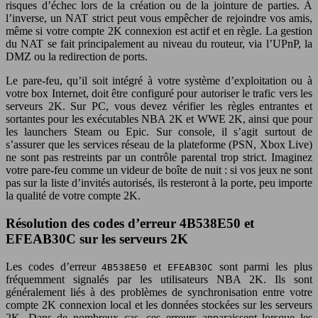
risques d’échec lors de la création ou de la jointure de parties. À
l’inverse, un NAT strict peut vous empêcher de rejoindre vos amis,
même si votre compte 2K connexion est actif et en règle. La gestion
du NAT se fait principalement au niveau du routeur, via l’UPnP, la
DMZ ou la redirection de ports.
Le pare-feu, qu’il soit intégré à votre système d’exploitation ou à
votre box Internet, doit être configuré pour autoriser le trafic vers les
serveurs 2K. Sur PC, vous devez vérifier les règles entrantes et
sortantes pour les exécutables NBA 2K et WWE 2K, ainsi que pour
les launchers Steam ou Epic. Sur console, il s’agit surtout de
s’assurer que les services réseau de la plateforme (PSN, Xbox Live)
ne sont pas restreints par un contrôle parental trop strict. Imaginez
votre pare-feu comme un videur de boîte de nuit : si vos jeux ne sont
pas sur la liste d’invités autorisés, ils resteront à la porte, peu importe
la qualité de votre compte 2K.
Résolution des codes d’erreur 4B538E50 et
EFEAB30C sur les serveurs 2K
Les codes d’erreur
et
sont parmi les plus
4B538E50
EFEAB30C
fréquemment signalés par les utilisateurs NBA 2K. Ils sont
généralement liés à des problèmes de synchronisation entre votre
compte 2K connexion local et les données stockées sur les serveurs
2K. Dans de nombreux cas, ces erreurs apparaissent lorsque les