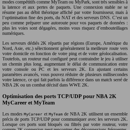
modes compétitifs comme MyTeam ou MyPark, sont très sensibles à
la latence et aux pertes de paquets. Une connexion stable ne se
résume pas au débit théorique affiché par votre fournisseur, mais à
l’optimisation fine des ports, du NAT et des serveurs DNS. C’est un
peu comme préparer une autoroute pour vos paquets de données :
plus les voies sont dégagées, moins vous risquez d’embouteillages
numériques.
Les serveurs dédiés 2K répartis par régions (Europe, Amérique du
Nord, Asie, etc.) sélectionnent généralement la meilleure route vers
votre domicile en fonction de votre ping et de votre géolocalisation.
Toutefois, un routeur mal configuré peut contraindre le jeu à utiliser
un chemin plus long, augmentant le délai de communication entre
votre console ou PC et les serveurs 2K. En ajustant certains
paramètres avancés, vous pouvez réduire de plusieurs millisecondes
votre latence, ce qui fait parfois la différence dans un match serré de
NBA 2K ou un combat décisif dans WWE 2K.
Optimisation des ports TCP/UDP pour NBA 2K
MyCareer et MyTeam
Les modes
et
de NBA 2K utilisent un ensemble
MyCareer
MyTeam
précis de ports TCP/UDP pour communiquer avec les serveurs 2K.
Lorsque ces ports sont bloqués ou filtrés par votre routeur, votre
compte 2K connexion peut rencontrer des déconnexions fréquentes,