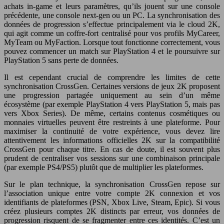
achats in-game et leurs paramètres, qu’ils jouent sur une console
précédente, une console next-gen ou un PC. La synchronisation des
données de progression s’effectue principalement via le cloud 2K,
qui agit comme un coffre-fort centralisé pour vos profils MyCareer,
MyTeam ou MyFaction. Lorsque tout fonctionne correctement, vous
pouvez commencer un match sur PlayStation 4 et le poursuivre sur
PlayStation 5 sans perte de données.
Il est cependant crucial de comprendre les limites de cette
synchronisation CrossGen. Certaines versions de jeux 2K proposent
une progression partagée uniquement au sein d’un même
écosystème (par exemple PlayStation 4 vers PlayStation 5, mais pas
vers Xbox Series). De même, certains contenus cosmétiques ou
monnaies virtuelles peuvent être restreints à une plateforme. Pour
maximiser la continuité de votre expérience, vous devez lire
attentivement les informations officielles 2K sur la compatibilité
CrossGen pour chaque titre. En cas de doute, il est souvent plus
prudent de centraliser vos sessions sur une combinaison principale
(par exemple PS4/PS5) plutôt que de multiplier les plateformes.
Sur le plan technique, la synchronisation CrossGen repose sur
l’association unique entre votre compte 2K connexion et vos
identifiants de plateformes (PSN, Xbox Live, Steam, Epic). Si vous
créez plusieurs comptes 2K distincts par erreur, vos données de
progression risquent de se fragmenter entre ces identités. C’est un