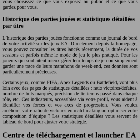
vous choisissez ce que vous exposez au public et ce que vous
gardez pour vous.
Historique des parties jouées et statistiques détaillées
par titre
L’historique des parties jouées fonctionne comme un journal de bord
de votre activité sur les jeux EA. Directement depuis la homepage,
vous pouvez consulter les titres lancés récemment, la durée de vos
sessions et parfois même le mode de jeu le plus pratiqué. Pour les
joueurs qui souhaitent mieux gérer leur temps de jeu ou simplement
garder une trace de leurs marathons de week-end, ces données sont
particulièrement précieuses.
Certains jeux, comme FIFA, Apex Legends ou Battlefield, vont plus
loin avec des pages de statistiques détaillées : ratio victoires/défaites,
nombre de buts marqués, précision de tir, temps passé dans chaque
rôle, etc. Ces indicateurs, accessibles via votre profil, vous aident à
identifier vos forces et vos axes de progression. Vous voulez
améliorer votre ratio de victoires en matchmaking ou optimiser votre
composition d’équipe ? Les statistiques détaillées vous servent de
tableau de bord pour ajuster votre stratégie.
Centre de téléchargement et launcher EA