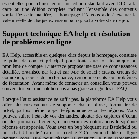
essentielles pour choisir entre une édition standard avec DLC à la
carte ou une édition complète incluant l’ensemble des contenus
sortis. De cette manière, la homepage EA vous aide à évaluer la
valeur réelle de chaque extension par rapport à votre style de jeu.
Support technique EA help et résolution
de problèmes en ligne
EA Help, accessible en quelques clics depuis la homepage, constitue
le point de contact principal pour toute question technique ou
problème de compte. L’interface propose une base de connaissances
détaillée, organisée par jeu et par type de souci : crashs, erreurs de
connexion, soucis de performance, remboursements ou problèmes
de facturation. Avant même de contacter un conseiller, vous pouvez
souvent trouver une solution pas à pas grâce aux guides et FAQ.
Lorsque l’auto-assistance ne suffit pas, la plateforme EA Help vous
offre plusieurs canaux de support : chat en direct, formulaire de
ticket, parfois même rappel téléphonique selon les régions. Vous
pouvez suivre l’état de vos demandes, ajouter des captures d’écran
ou des journaux d’erreurs, et recevoir des notifications lorsqu’une
réponse est apportée. Vous avez un bug bloquant sur Battlefield ou
un achat Ultimate Team non crédité ? Ce centre d’aide en ligne
devient votre allié pour rétablir la situation le plus rapidement