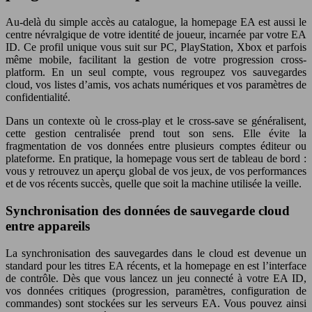
Au-delà du simple accès au catalogue, la homepage EA est aussi le
centre névralgique de votre identité de joueur, incarnée par votre EA
ID. Ce profil unique vous suit sur PC, PlayStation, Xbox et parfois
même mobile, facilitant la gestion de votre progression cross-
platform. En un seul compte, vous regroupez vos sauvegardes
cloud, vos listes d’amis, vos achats numériques et vos paramètres de
confidentialité.
Dans un contexte où le cross-play et le cross-save se généralisent,
cette gestion centralisée prend tout son sens. Elle évite la
fragmentation de vos données entre plusieurs comptes éditeur ou
plateforme. En pratique, la homepage vous sert de tableau de bord :
vous y retrouvez un aperçu global de vos jeux, de vos performances
et de vos récents succès, quelle que soit la machine utilisée la veille.
Synchronisation des données de sauvegarde cloud
entre appareils
La synchronisation des sauvegardes dans le cloud est devenue un
standard pour les titres EA récents, et la homepage en est l’interface
de contrôle. Dès que vous lancez un jeu connecté à votre EA ID,
vos données critiques (progression, paramètres, configuration de
commandes) sont stockées sur les serveurs EA. Vous pouvez ainsi