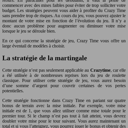
Hours. En particulier pour les débutants, il vaut la peine de
commencer avec des mises faibles pour éviter de trop solliciter votre
budget. Les stratégies peuvent vous aider à profiter du Crazy Time
sans prendre trop de risques. Au cours du jeu, vous pouvez ajuster le
montant de votre mise en fonction de l’évolution du jeu. Il n’y a
donc aucun problème pour augmenter ou diminuer votre mise
lorsque le jeu se déroule bien.
En ce qui concerne la stratégie de jeu, Crazy Time vous offre un
large éventail de modèles à choisir.
La stratégie de la martingale
Cette stratégie n’est pas seulement applicable au
Crazytime
, car elle
a été utilisée à de nombreuses reprises lors du jeu de roulette
classique. Pour utiliser cette stratégie de jeu, vous aurez besoin
d’une somme d’argent pour couvrir certaines de vos pertes
potentielles.
Cette stratégie fonctionne dans Crazy Time en pariant sur quatre
bonus de terrain avec la mise initiale. Par exemple, votre mise
initiale est de 1, que vous allez utiliser comme mise totale pour le
premier tour. Si le champ n’est pas tout à fait atteint, vous devrez
doubler votre mise pour le tour suivant. Vous aurez maintenant un
total et si vous l’atteignez, vous pourrez jouer le bonus et obtenir des